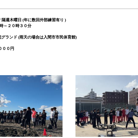
 / 隔週木曜日 (年に数回外部練習有り )
０時３０分
院グランド (雨天の場合は入間市市民体育館)
，０００円