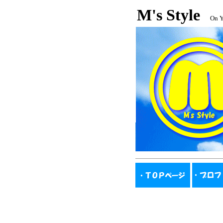
M's Style
On