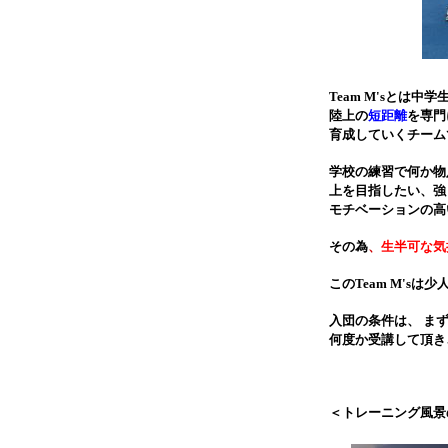
Team M'sとは
陸上の
短距離
を専門
育成していくチーム
学校の練習で何か物
上を目指したい、強
モチベーションの高
その為
、
生半可な気
このTeam M'sは
入団の条件は、 ま
何度か受講して頂き
＜トレーニング風景